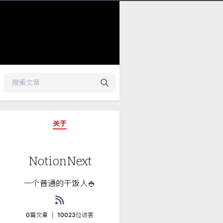
关于
NotionNext
一个普通的干饭人🍚
0
篇文章
|
10023
位访客